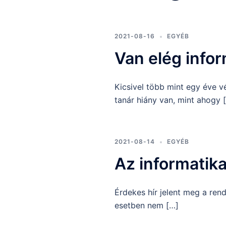
2021-08-16
EGYÉB
Van elég info
Kicsivel több mint egy éve v
tanár hiány van, mint ahogy 
2021-08-14
EGYÉB
Az informatik
Érdekes hír jelent meg a ren
esetben nem […]