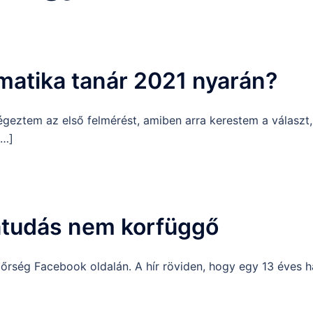
rmatika tanár 2021 nyarán?
égeztem az első felmérést, amiben arra kerestem a választ
[…]
atudás nem korfüggő
dőrség Facebook oldalán. A hír röviden, hogy egy 13 éves h