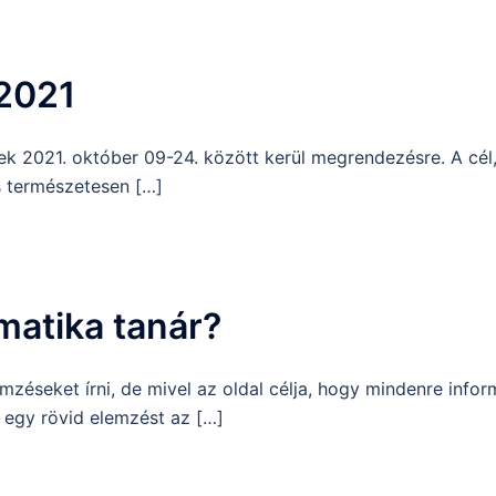
2021
k 2021. október 09-24. között kerül megrendezésre. A cél
s természetesen […]
matika tanár?
éseket írni, de mivel az oldal célja, hogy mindenre infor
m egy rövid elemzést az […]