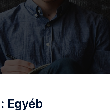
a:
Egyéb