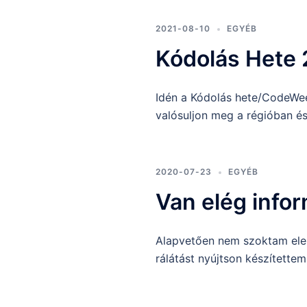
2021-08-10
EGYÉB
Kódolás Hete 
Idén a Kódolás hete/CodeWee
valósuljon meg a régióban é
2020-07-23
EGYÉB
Van elég infor
Alapvetően nem szoktam elemz
rálátást nyújtson készítette