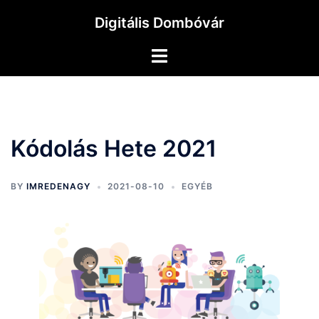
Skip
Digitális Dombóvár
to
content
Toggle
menu
Kódolás Hete 2021
BY
IMREDENAGY
2021-08-10
EGYÉB